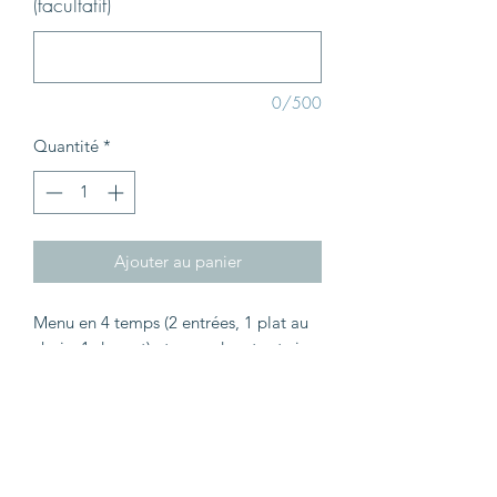
(facultatif)
0/500
Quantité
*
Ajouter au panier
Menu en 4 temps (2 entrées, 1 plat au
choix, 1 dessert) et accord mets et vins
(4 verres). Valable pour le service du
soir uniquement de 19h30 à 21h00 du
mardi au samedi.